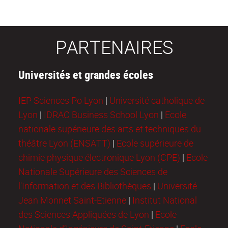
PARTENAIRES
Universités et grandes écoles
IEP Sciences Po Lyon
|
Université catholique de
Lyon
|
IDRAC Business School Lyon
|
Ecole
nationale supérieure des arts et techniques du
théâtre Lyon (ENSATT)
|
Ecole supérieure de
chimie physique électronique Lyon (CPE)
|
Ecole
Nationale Supérieure des Sciences de
l'Information et des Bibliothèques
|
Université
Jean Monnet Saint-Etienne
|
Institut National
des Sciences Appliquées de Lyon
|
Ecole