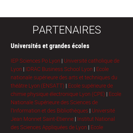
PARTENAIRES
Universités et grandes écoles
IEP Sciences Po Lyon
|
Université catholique de
Lyon
|
IDRAC Business School Lyon
|
Ecole
nationale supérieure des arts et techniques du
théâtre Lyon (ENSATT)
|
Ecole supérieure de
chimie physique électronique Lyon (CPE)
|
Ecole
Nationale Supérieure des Sciences de
l'Information et des Bibliothèques
|
Université
Jean Monnet Saint-Etienne
|
Institut National
des Sciences Appliquées de Lyon
|
Ecole