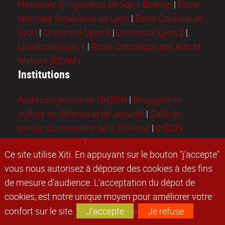
Nationale d’Ingénieurs de Saint-Etienne
|
Ecole
Normale Supérieure de Lyon
|
Ecole Centrale de
Lyon
|
Université Lyon 3
|
Université Lyon 2
|
Université Lyon 1
|
Ecole Catholique des Arts et
Métiers (ECAM)
Institutions
Auditeurs jeunes de l'IHEDN
|
Enseigner la
culture de défense et de sécurité
|
Salle de
presse du ministère de la Défense
|
IHEDN
région lyonnaise
|
Enseignement Supérieur et
Ce site utilise Xiti. En appuyant sur le bouton "j'accepte"
Recherche
|
Rectorat de l'académie de Lyon
|
vous nous autorisez à déposer des cookies à des fins
Zone de défense Sud-Est
de mesure d'audience. L'acceptation du dépot de
cookies, est notre unique moyen pour améliorer votre
confort sur le site.
J'accepte
Je refuse
Mentions légales