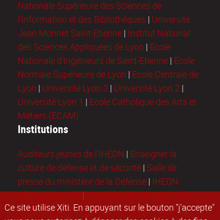
Nationale Supérieure des Sciences de
l'Information et des Bibliothèques
|
Université
Jean Monnet Saint-Etienne
|
Institut National
des Sciences Appliquées de Lyon
|
Ecole
Nationale d’Ingénieurs de Saint-Etienne
|
Ecole
Normale Supérieure de Lyon
|
Ecole Centrale de
Lyon
|
Université Lyon 3
|
Université Lyon 2
|
Université Lyon 1
|
Ecole Catholique des Arts et
Métiers (ECAM)
Institutions
Auditeurs jeunes de l'IHEDN
|
Enseigner la
culture de défense et de sécurité
|
Salle de
presse du ministère de la Défense
|
IHEDN
région lyonnaise
|
Enseignement Supérieur et
Ce site utilise Xiti. En appuyant sur le bouton "j'accepte"
Recherche
|
Rectorat de l'académie de Lyon
|