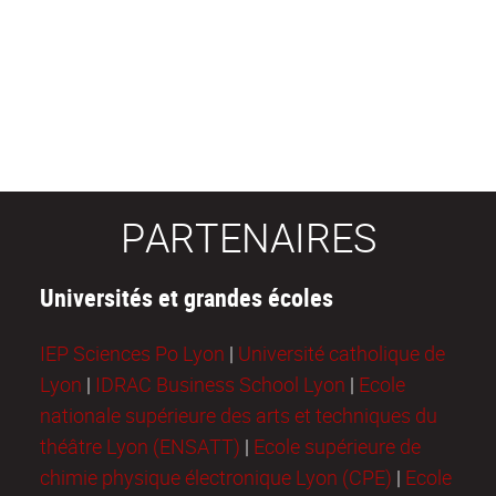
PARTENAIRES
Universités et grandes écoles
IEP Sciences Po Lyon
|
Université catholique de
Lyon
|
IDRAC Business School Lyon
|
Ecole
nationale supérieure des arts et techniques du
théâtre Lyon (ENSATT)
|
Ecole supérieure de
chimie physique électronique Lyon (CPE)
|
Ecole