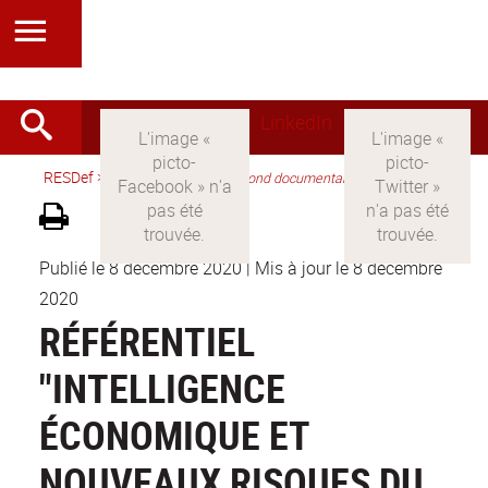
LinkedIn
RESDef
>
Version française
>
Fond documentaire
Publié le 8 décembre 2020
|
Mis à jour le 8 décembre
2020
RÉFÉRENTIEL
"INTELLIGENCE
ÉCONOMIQUE ET
NOUVEAUX RISQUES DU