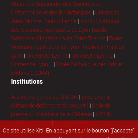
Nationale Supérieure des Sciences de
l'Information et des Bibliothèques
|
Université
Jean Monnet Saint-Etienne
|
Institut National
des Sciences Appliquées de Lyon
|
Ecole
Nationale d’Ingénieurs de Saint-Etienne
|
Ecole
Normale Supérieure de Lyon
|
Ecole Centrale de
Lyon
|
Université Lyon 3
|
Université Lyon 2
|
Université Lyon 1
|
Ecole Catholique des Arts et
Métiers (ECAM)
Institutions
Auditeurs jeunes de l'IHEDN
|
Enseigner la
culture de défense et de sécurité
|
Salle de
presse du ministère de la Défense
|
IHEDN
région lyonnaise
|
Enseignement Supérieur et
Ce site utilise Xiti. En appuyant sur le bouton "j'accepte"
Recherche
|
Rectorat de l'académie de Lyon
|