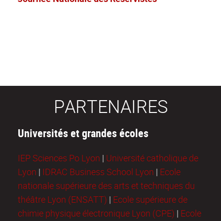
PARTENAIRES
Universités et grandes écoles
IEP Sciences Po Lyon
|
Université catholique de
Lyon
|
IDRAC Business School Lyon
|
Ecole
nationale supérieure des arts et techniques du
théâtre Lyon (ENSATT)
|
Ecole supérieure de
chimie physique électronique Lyon (CPE)
|
Ecole