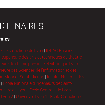
RTENAIRES
coles
rsité catholique de Lyon
|
IDRAC Business
e supérieure des arts et techniques du théâtre
ieure de chimie physique électronique Lyon
ieure des Sciences de l'Information et des
ean Monnet Saint-Etienne
|
Institut National des
n
|
Ecole Nationale d’Ingénieurs de Saint-
rieure de Lyon
|
Ecole Centrale de Lyon
|
é Lyon 2
|
Université Lyon 1
|
Ecole Catholique