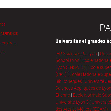
PA
 RDS
E RÉFÉRENCE
Universités et grandes é
UMENTAIRE
TER
IEP Sciences Po Lyon
|
Unive
School Lyon
|
Ecole national
Lyon (ENSATT)
|
Ecole supér
(CPE)
|
Ecole Nationale Supér
Bibliothèques
|
Université J
Sciences Appliquées de Lyo
Etienne
|
Ecole Normale Supé
Université Lyon 3
|
Universit
des Arts et Métiers (ECAM)