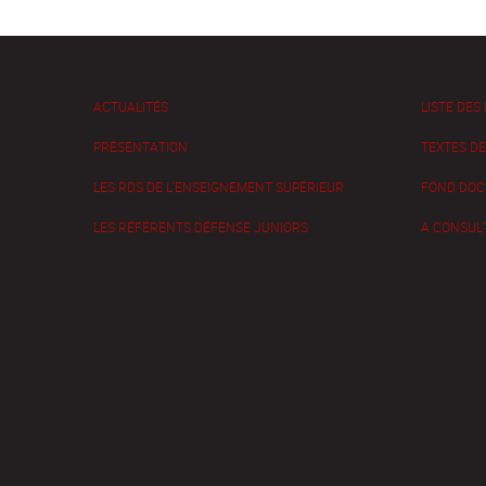
ACTUALITÉS
LISTE DES
PRÉSENTATION
TEXTES D
LES RDS DE L'ENSEIGNEMENT SUPÉRIEUR
FOND DOC
LES RÉFÉRENTS DÉFENSE JUNIORS
A CONSUL