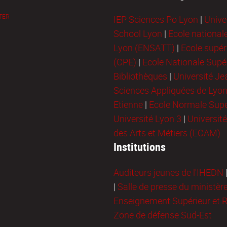
TER
IEP Sciences Po Lyon
|
Unive
School Lyon
|
Ecole national
Lyon (ENSATT)
|
Ecole supér
(CPE)
|
Ecole Nationale Supér
Bibliothèques
|
Université J
Sciences Appliquées de Lyo
Etienne
|
Ecole Normale Supé
Université Lyon 3
|
Universit
des Arts et Métiers (ECAM)
Institutions
Auditeurs jeunes de l'IHEDN
|
Salle de presse du ministèr
Enseignement Supérieur et 
Zone de défense Sud-Est