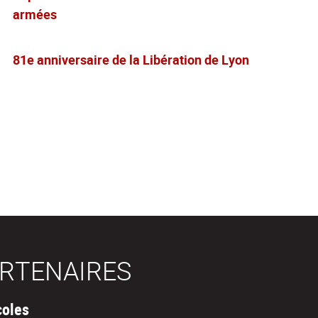
armées
81e anniversaire de la Libération de Lyon
RTENAIRES
coles