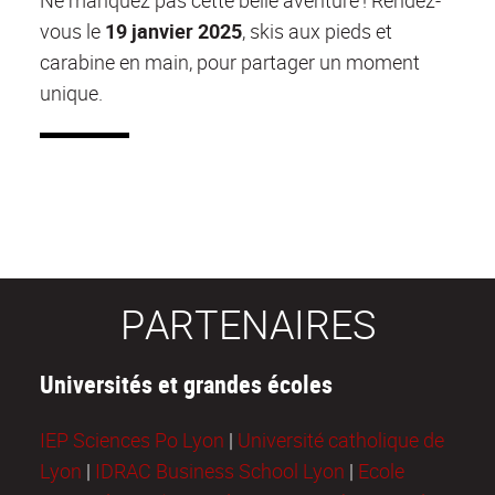
vous le
19 janvier 2025
, skis aux pieds et
carabine en main, pour partager un moment
unique.
PARTENAIRES
Universités et grandes écoles
IEP Sciences Po Lyon
|
Université catholique de
Lyon
|
IDRAC Business School Lyon
|
Ecole