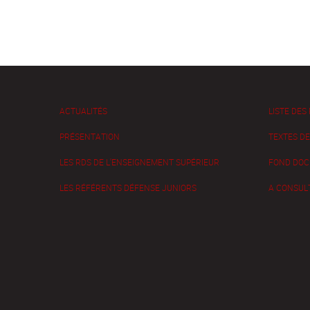
ACTUALITÉS
LISTE DES
PRÉSENTATION
TEXTES D
LES RDS DE L'ENSEIGNEMENT SUPÉRIEUR
FOND DOC
LES RÉFÉRENTS DÉFENSE JUNIORS
A CONSUL