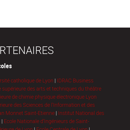
RTENAIRES
coles
rsité catholique de Lyon
|
IDRAC Business
e supérieure des arts et techniques du théâtre
ieure de chimie physique électronique Lyon
ieure des Sciences de l'Information et des
ean Monnet Saint-Etienne
|
Institut National des
n
|
Ecole Nationale d’Ingénieurs de Saint-
rieure de Lyon
|
Ecole Centrale de Lyon
|