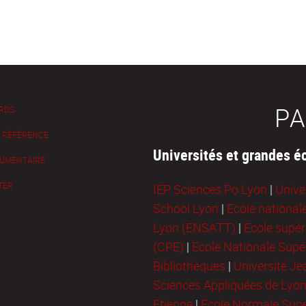
PA
 RDS
E RÉFÉRENCE
Universités et grandes é
UMENTAIRE
TER
IEP Sciences Po Lyon
|
Unive
School Lyon
|
Ecole national
Lyon (ENSATT)
|
Ecole supér
(CPE)
|
Ecole Nationale Supér
Bibliothèques
|
Université J
Sciences Appliquées de Lyo
Etienne
|
Ecole Normale Supé